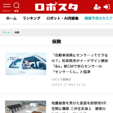
ホーム
ランキング
ロボット・AI用語集
開催予定のセミナ
ホーム
›
保険
保険
「自動車保険にセンサーってどうな
の？」松坂桃李がイーデザイン損保
「&e」新CMで安心センサーの
「センサーくん」と協演
ロボスタ編集部
2023.5.17 Wed 11:24
地震被害を受けた家屋を研修用VR
空間に構築 三井住友海上 損害の