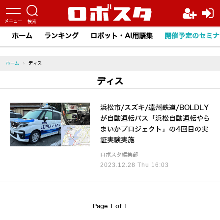
ホーム
ランキング
ロボット・AI用語集
開催予定のセミナ
ホーム
›
ディス
ディス
浜松市/スズキ/遠州鉄道/BOLDLY
が自動運転バス「浜松自動運転やら
まいかプロジェクト」の4回目の実
証実験実施
ロボスタ編集部
2023.12.28 Thu 16:03
Page 1 of 1