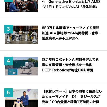
へ Generative Bionicsとは? AMD
も注目するフィジカルAI「身体知能」
650万ドル調達でヒューマノイド展開
加速 AI自律制御で24時間稼働し倉庫・
製造業の人手不足解決へ
四足歩行ロボット×AI基盤モデルで倉
庫の在庫管理・安全監視を一元化
DEEP Roboticsが物流DXを牽引
【取材レポート】日本の現場に最適化し
たヒューマノイド「D1」をジールスが
発表 100台量産と稼働1万時間の計画