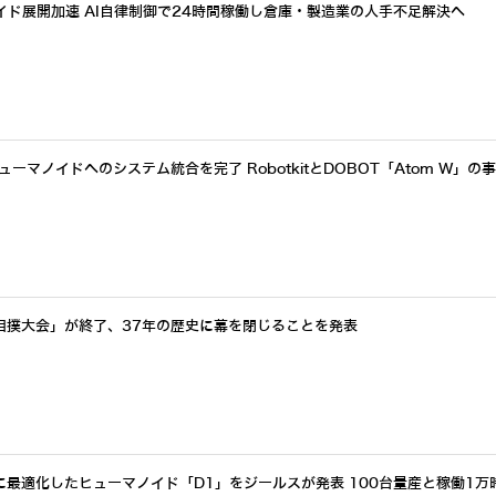
イド展開加速 AI自律制御で24時間稼働し倉庫・製造業の人手不足解決へ
ーマノイドへのシステム統合を完了 RobotkitとDOBOT「Atom W」の
相撲大会」が終了、37年の歴史に幕を閉じることを発表
最適化したヒューマノイド「D1」をジールスが発表 100台量産と稼働1万