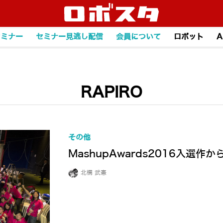
セミナー
セミナー見逃し配信
会員について
ロボット
A
RAPIRO
その他
MashupAwards2016入選
北構 武憲