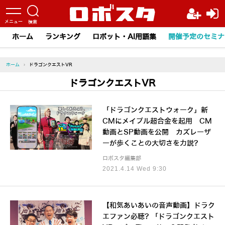
ホーム
ランキング
ロボット・AI用語集
開催予定のセミナ
ホーム
›
ドラゴンクエストVR
ドラゴンクエストVR
「ドラゴンクエストウォーク」新
CMにメイプル超合金を起用 CM
動画とSP動画を公開 カズレーザ
ーが歩くことの大切さを力説?
ロボスタ編集部
2021.4.14 Wed 9:30
【和気あいあいの音声動画】ドラク
エファン必聴? 「ドラゴンクエスト