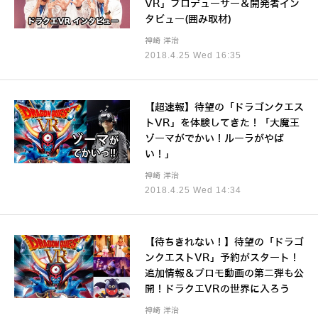
VR」プロデューサー＆開発者イン
タビュー(囲み取材)
神崎 洋治
2018.4.25 Wed 16:35
【超速報】待望の「ドラゴンクエス
トVR」を体験してきた！「大魔王
ゾーマがでかい！ルーラがやば
い！」
神崎 洋治
2018.4.25 Wed 14:34
【待ちきれない！】待望の「ドラゴ
ンクエストVR」予約がスタート！
追加情報＆プロモ動画の第二弾も公
開！ドラクエVRの世界に入ろう
神崎 洋治