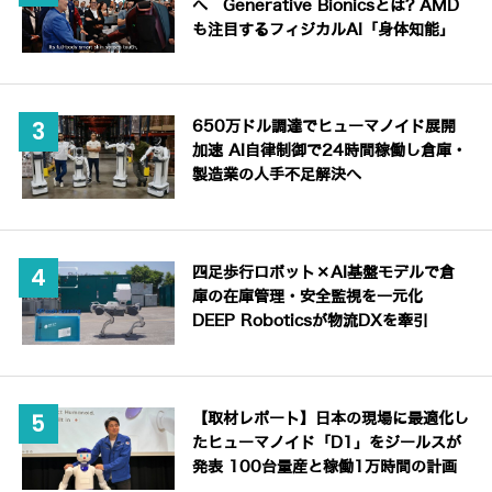
へ Generative Bionicsとは? AMD
も注目するフィジカルAI「身体知能」
650万ドル調達でヒューマノイド展開
加速 AI自律制御で24時間稼働し倉庫・
製造業の人手不足解決へ
四足歩行ロボット×AI基盤モデルで倉
庫の在庫管理・安全監視を一元化
DEEP Roboticsが物流DXを牽引
【取材レポート】日本の現場に最適化し
たヒューマノイド「D1」をジールスが
発表 100台量産と稼働1万時間の計画