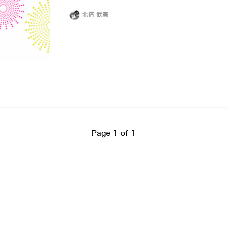
北構 武憲
Page 1 of 1
アクセスランキング
a」も公開 中国・上海でエンタメイベント開催、LimXが出展 【動画】