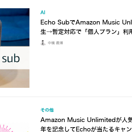
AI
Echo SubでAmazon Music
生→暫定対応で「個人プラン」利
中橋 義博
その他
Amazon Music Unlimi
年を記念してEchoが当たるキャ