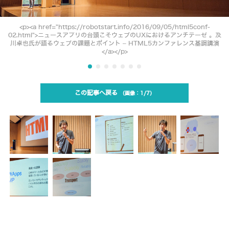
<p><a href="https://robotstart.info/2016/09/05/html5conf-
02.html">ニュースアプリの台頭こそウェブのUXにおけるアンチテーゼ 。及
川卓也氏が語るウェブの課題とポイント – HTML5カンファレンス基調講演
</a></p>
この記事へ戻る
1/7