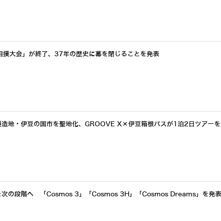
相撲大会」が終了、37年の歴史に幕を閉じることを発表
製造地・伊豆の国市を聖地化、GROOVE X×伊豆箱根バスが1泊2日ツアー
次の段階へ 「Cosmos 3」「Cosmos 3H」「Cosmos Dreams」を発表