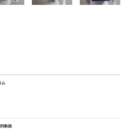
コム
事例動画