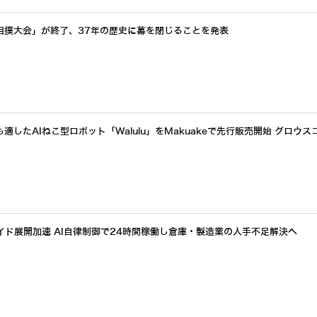
相撲大会」が終了、37年の歴史に幕を閉じることを発表
したAIねこ型ロボット「Walulu」をMakuakeで先行販売開始 グロウス
イド展開加速 AI自律制御で24時間稼働し倉庫・製造業の人手不足解決へ