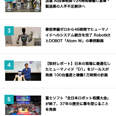
加速 AI自律制御で24時間稼働し倉庫・
製造業の人手不足解決へ
事前準備ゼロから48時間でヒューマノ
イドへのシステム統合を完了 Robotkit
とDOBOT「Atom W」の事例動画
【取材レポート】日本の現場に最適化し
たヒューマノイド「D1」をジールスが
発表 100台量産と稼働1万時間の計画
富士ソフト「全日本ロボット相撲大会」
が終了、37年の歴史に幕を閉じること
を発表