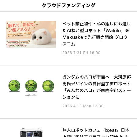
クラウドファンディング
ペット禁止物件・心の癒しにも適し
たAIねこ型ロボット「Walulu」を
Makuakeで先行販売開始 グロウ
スコム
2026.7.31 Fri 16:00
ガンダムのハロが宇宙へ 大河原邦
男氏デザインの自律型宇宙ロボット
「みんなのハロ」が国際宇宙ステー
ションに
2026.4.13 Mon 13:30
無人ロボットカフェ「b;eat」日本