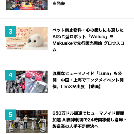
を発表
ペット禁止物件・心の癒しにも適した
AIねこ型ロボット「Walulu」を
Makuakeで先行販売開始 グロウスコ
ム
流麗なヒューマノイド「Luna」も公
開 中国・上海でエンタメイベント開
催、LimXが出展 【動画】
650万ドル調達でヒューマノイド展開
加速 AI自律制御で24時間稼働し倉庫・
製造業の人手不足解決へ