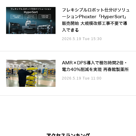
フレキシブルロボット仕分けソリュ
ーションPhoxter「HyperSort」
販売開始 大規模改修工事不要で導
入できる
2026.5.19 Tue 15:30
AMR×DPS導入で梱包時間2倍・
電力40%削減を実現 再春館製薬所
2026.5.19 Tue 11:00
アクセスランキング