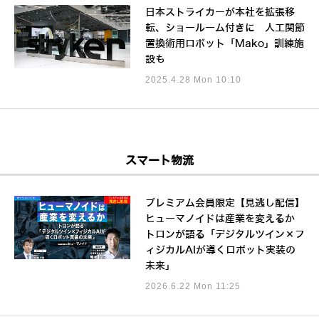
日本ストライカーが本社を拡張移
転、ショールーム付きに 人工関節
置換術用ロボット「Mako」訓練施
設も
2025.4.28 Mon 10:10
スマート物流
プレミアム会員限定【見逃し配信】
ヒューマノイドは産業を変えるか
トロンが語る「デジタルツイン×フ
ィジカルAIが導くロボット実装の
未来」
2026.6.22 Mon 11:25