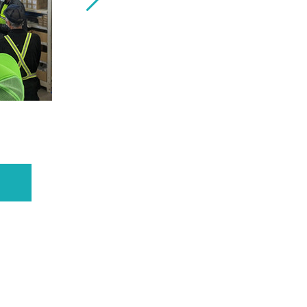
日通の平和島物流センターにピッキング支援ロ