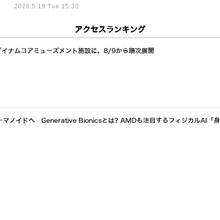
2026.5.19 Tue 15:30
アクセスランキング
ダイナムコアミューズメント施設に、8/9から順次展開
イドへ Generative Bionicsとは? AMDも注目するフィジカルAI「
a」も公開 中国・上海でエンタメイベント開催、LimXが出展 【動画】