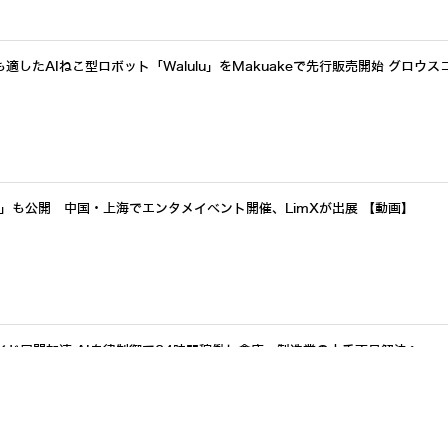
したAIねこ型ロボット「Walulu」をMakuakeで先行販売開始 グロウス
a」も公開 中国・上海でエンタメイベント開催、LimXが出展 【動画】
イド展開加速 AI自律制御で24時間稼働し倉庫・製造業の人手不足解決へ