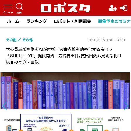
ホーム
ランキング
ロボット・AI用語集
開催予定のセミナ
その他
その他
2021.2.25 Thu 13:00
本の背表紙画像をAIが解析、蔵書点検を効率化する京セラ
「SHELF EYE」提供開始 最終貸出日/貸出回数も見える化 1
枚目の写真・画像