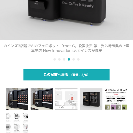
カインズ3店舗でAIカフェロボット「root C」設置決定 第一弾は埼玉県の上里
本庄店 New Innovationsとカインズが協業
この記事へ戻る
4/6