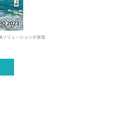
点検ソリューションが実現
ロボットに搭載したドローンが飛び立ちイ