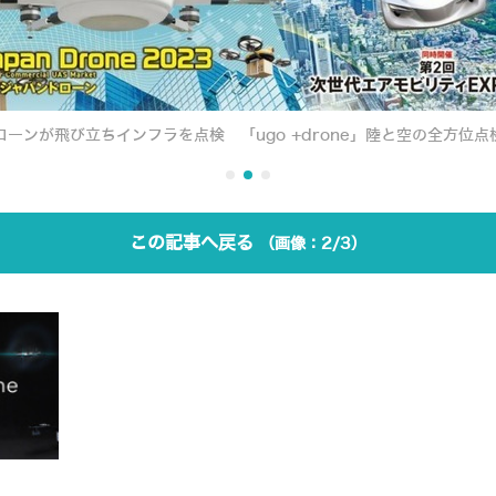
ーンが飛び立ちインフラを点検 「ugo +drone」陸と空の全方位
この記事へ戻る
2/3