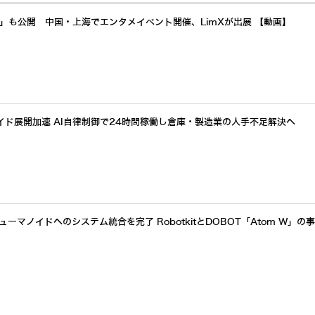
a」も公開 中国・上海でエンタメイベント開催、LimXが出展 【動画】
イド展開加速 AI自律制御で24時間稼働し倉庫・製造業の人手不足解決へ
ーマノイドへのシステム統合を完了 RobotkitとDOBOT「Atom W」の