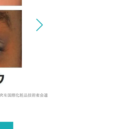
<
研究を国際化粧品技術者会連