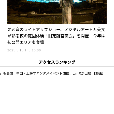
光と音のライトアップショー、デジタルアートと美食
が彩る夜の庭園体験「旧芝離宮夜会」を開催 今年は
初公開エリアも登場
2025.5.15 Thu 10:00
アクセスランキング
a」も公開 中国・上海でエンタメイベント開催、LimXが出展 【動画】
イド展開加速 AI自律制御で24時間稼働し倉庫・製造業の人手不足解決へ