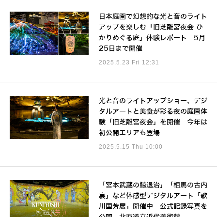
日本庭園で幻想的な光と音のライト
アップを楽しむ「旧芝離宮夜会 ひ
かりめぐる庭」体験レポート 5月
25日まで開催
2025.5.23 Fri 12:31
光と音のライトアップショー、デジ
タルアートと美食が彩る夜の庭園体
験「旧芝離宮夜会」を開催 今年は
初公開エリアも登場
2025.5.15 Thu 10:00
「宮本武蔵の鯨退治」「相馬の古内
裏」など体感型デジタルアート「歌
川国芳展」開催中 公式記録写真を