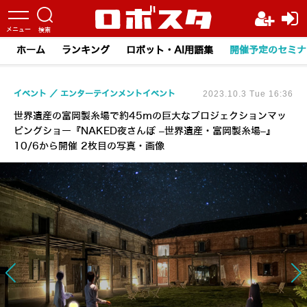
ホーム
ランキング
ロボット・AI用語集
開催予定のセミナ
イベント
エンターテインメントイベント
2023.10.3 Tue 16:36
世界遺産の富岡製糸場で約45ｍの巨大なプロジェクションマッ
ピングショー『NAKED夜さんぽ ‒世界遺産・富岡製糸場‒』
10/6から開催 2枚目の写真・画像