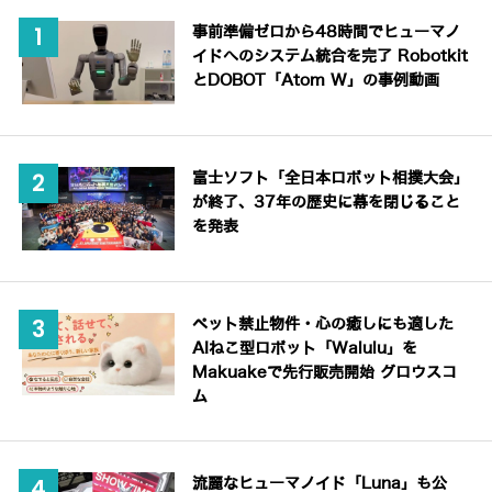
事前準備ゼロから48時間でヒューマノ
イドへのシステム統合を完了 Robotkit
とDOBOT「Atom W」の事例動画
富士ソフト「全日本ロボット相撲大会」
が終了、37年の歴史に幕を閉じること
を発表
ペット禁止物件・心の癒しにも適した
AIねこ型ロボット「Walulu」を
Makuakeで先行販売開始 グロウスコ
ム
流麗なヒューマノイド「Luna」も公