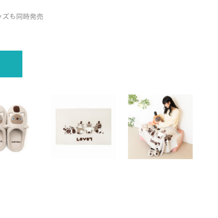
ッズも同時発売
LOVOT専用服の大好評人気