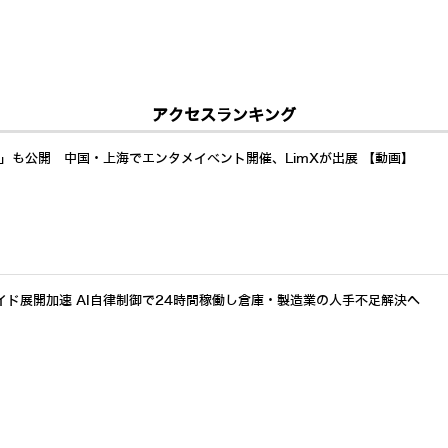
アクセスランキング
a」も公開 中国・上海でエンタメイベント開催、LimXが出展 【動画】
イド展開加速 AI自律制御で24時間稼働し倉庫・製造業の人手不足解決へ
イドへ Generative Bionicsとは? AMDも注目するフィジカルAI「