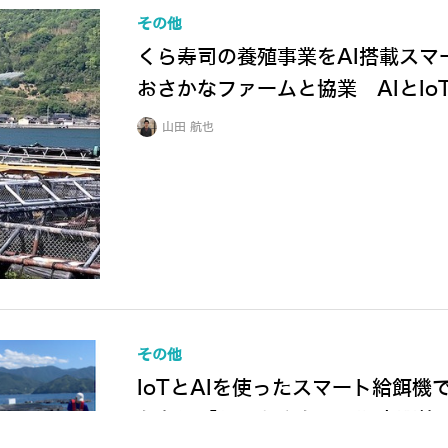
その他
くら寿司の養殖事業をAI搭載スマ
おさかなファームと協業 AIとI
山田 航也
その他
IoTとAIを使ったスマート給餌
た魚は「うみとさち」で販売開始