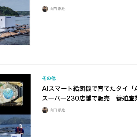
山田 航也
その他
AIスマート給餌機で育てたタイ「
スーパー230店舗で販売 養殖産
山田 航也