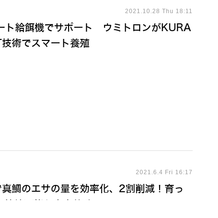
2021.10.28 Thu 18:11
ート給餌機でサポート ウミトロンがKURA
oT技術でスマート養殖
2021.6.4 Fri 16:17
機で真鯛のエサの量を効率化、2割削減！育っ
 持続可能な水産養殖へ