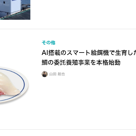
その他
AI搭載のスマート給餌機で生育し
鯛の委託養殖事業を本格始動
山田 航也