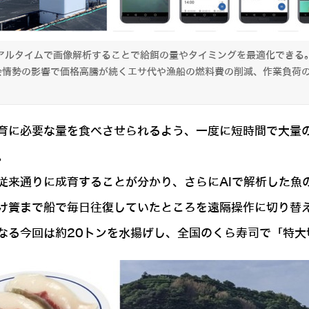
欲をリアルタイムで画像解析することで給餌の量やタイミングを最適化でき
会情勢の影響で価格高騰が続くエサ代や漁船の燃料費の削減、作業負荷
育に必要な量を食べさせられるよう、一度に短時間で大量
。
従来通りに成育することが分かり、さらにAIで解析した魚
け簀まで船で毎日往復していたところを遠隔操作に切り替え
る今回は約20トンを水揚げし、全国のくら寿司で「特大切