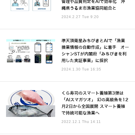
管理や品質判定をAIで効率化 沖
縄県うるま市漁業協同組合と
2024.2.27 Tue 9:20
準天頂衛星みちびきとAIで「漁業
操業情報の自動作成」に着手 オー
シャンSTが内閣府「みちびきを利
用した実証事業」に採択
2024.1.30 Tue 16:35
くら寿司のスマート養殖第3弾は
「AIスマガツオ」 幻の高級魚を12
月2日から全国展開 スマート養殖
で持続可能な漁業へ
2022.12.1 Thu 14:11