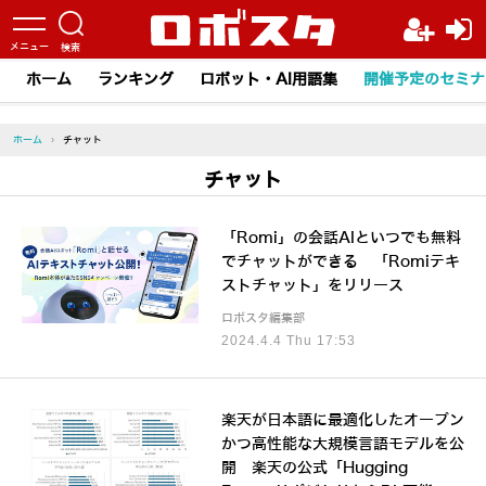
ホーム
ランキング
ロボット・AI用語集
開催予定のセミナ
ホーム
›
チャット
チャット
「Romi」の会話AIといつでも無料
でチャットができる 「Romiテキ
ストチャット」をリリース
ロボスタ編集部
2024.4.4 Thu 17:53
楽天が日本語に最適化したオープン
かつ高性能な大規模言語モデルを公
開 楽天の公式「Hugging