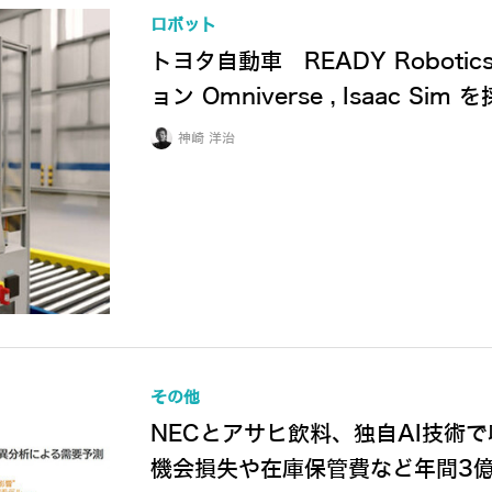
ロボット
トヨタ自動車 READY Robot
ョン Omniverse , Isaac Si
神崎 洋治
その他
NECとアサヒ飲料、独自AI技術
機会損失や在庫保管費など年間3