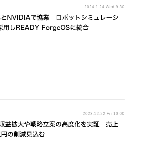
2024.1.24 Wed 9:30
icsとNVIDIAで協業 ロボットシミュレーシ
m を採用しREADY ForgeOSに統合
2023.12.22 Fri 10:00
で収益拡大や戦略立案の高度化を実証 売上
億円の削減見込む