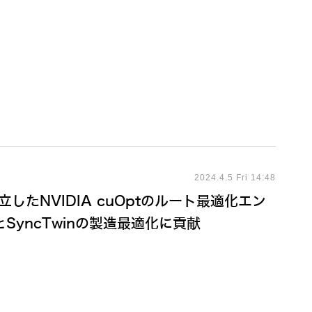
2024.4.5 Fri 14:48
したNVIDIA cuOptのルート最適化エン
yncTwinの製造最適化に貢献