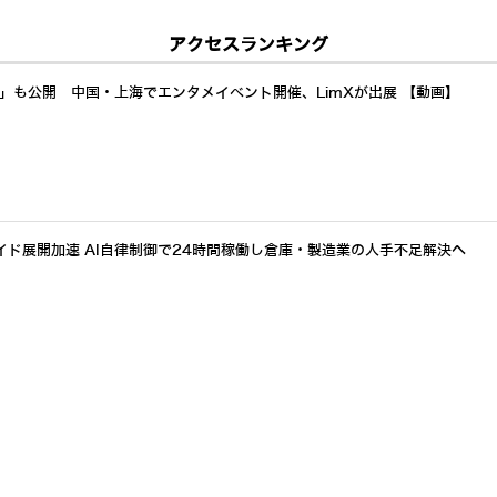
アクセスランキング
a」も公開 中国・上海でエンタメイベント開催、LimXが出展 【動画】
イド展開加速 AI自律制御で24時間稼働し倉庫・製造業の人手不足解決へ
最適化したヒューマノイド「D1」をジールスが発表 100台量産と稼働1万