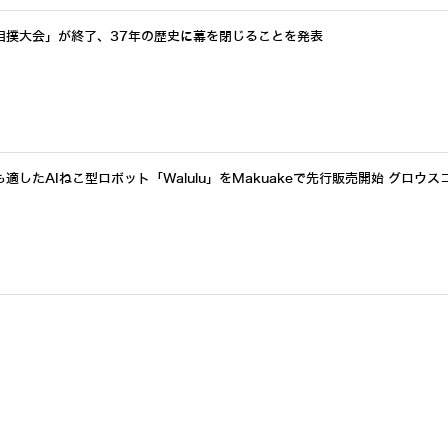
相撲大会」が終了、37年の歴史に幕を閉じることを発表
したAIねこ型ロボット「Walulu」をMakuakeで先行販売開始 グロウス
イド展開加速 AI自律制御で24時間稼働し倉庫・製造業の人手不足解決へ