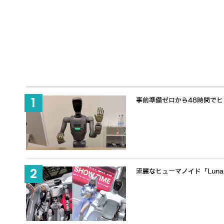
事前準備ゼロから48時間でヒュ
流麗なヒューマノイド「Lun