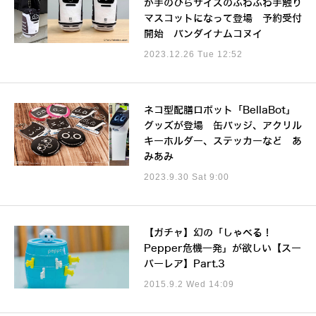
が手のひらサイズのふわふわ手触り
マスコットになって登場 予約受付
開始 バンダイナムコヌイ
2023.12.26 Tue 12:52
ネコ型配膳ロボット「BellaBot」
グッズが登場 缶バッジ、アクリル
キーホルダー、ステッカーなど あ
みあみ
2023.9.30 Sat 9:00
【ガチャ】幻の「しゃべる！
Pepper危機一発」が欲しい【スー
パーレア】Part.3
2015.9.2 Wed 14:09