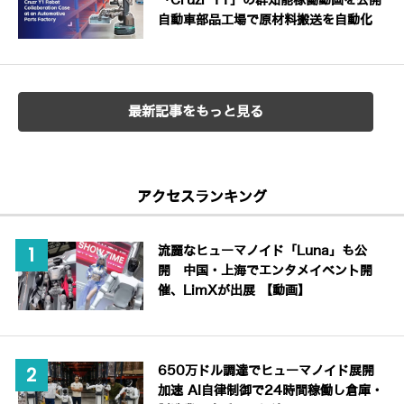
「Cruzr Y1」の群知能稼働動画を公開
自動車部品工場で原材料搬送を自動化
最新記事をもっと見る
アクセスランキング
流麗なヒューマノイド「Luna」も公
開 中国・上海でエンタメイベント開
催、LimXが出展 【動画】
650万ドル調達でヒューマノイド展開
加速 AI自律制御で24時間稼働し倉庫・