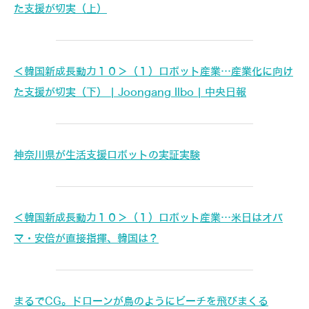
た支援が切実（上）
＜韓国新成長動力１０＞（１）ロボット産業…産業化に向け
た支援が切実（下） | Joongang Ilbo | 中央日報
神奈川県が生活支援ロボットの実証実験
＜韓国新成長動力１０＞（１）ロボット産業…米日はオバ
マ・安倍が直接指揮、韓国は？
まるでCG。ドローンが鳥のようにビーチを飛びまくる