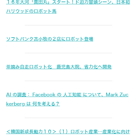
１６年大河「真田丸」スタート！ド迫力冒頭シーン、日本初
ハリウッドのロボット馬
ソフトバンク苫小牧の２店にロボット登場
茶摘み自走ロボット化 鹿児島大院、省力化へ開発
AI の調査： Facebook の 人工知能 について、Mark Zuc
kerberg は 何を考える？
＜韓国新成長動力１０＞（１）ロボット産業…産業化に向け