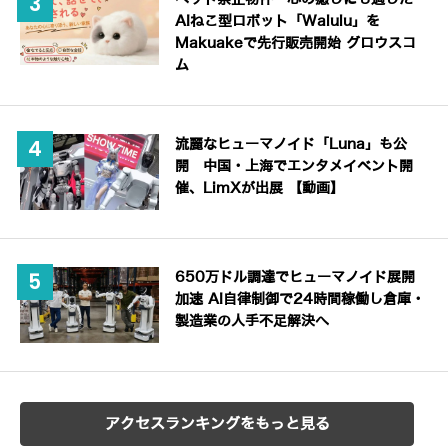
AIねこ型ロボット「Walulu」を
Makuakeで先行販売開始 グロウスコ
ム
流麗なヒューマノイド「Luna」も公
開 中国・上海でエンタメイベント開
催、LimXが出展 【動画】
650万ドル調達でヒューマノイド展開
加速 AI自律制御で24時間稼働し倉庫・
製造業の人手不足解決へ
アクセスランキングをもっと見る