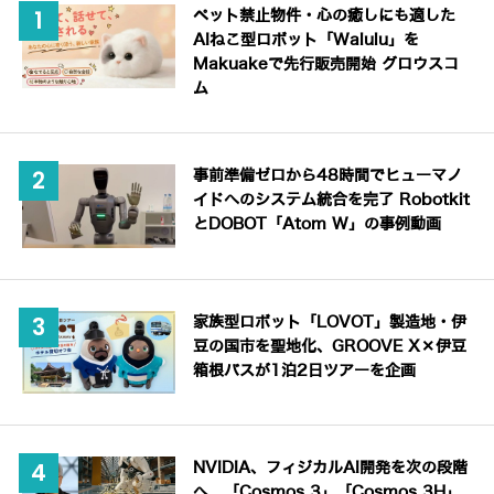
ペット禁止物件・心の癒しにも適した
AIねこ型ロボット「Walulu」を
Makuakeで先行販売開始 グロウスコ
ム
事前準備ゼロから48時間でヒューマノ
イドへのシステム統合を完了 Robotkit
とDOBOT「Atom W」の事例動画
家族型ロボット「LOVOT」製造地・伊
豆の国市を聖地化、GROOVE X×伊豆
箱根バスが1泊2日ツアーを企画
NVIDIA、フィジカルAI開発を次の段階
へ 「Cosmos 3」「Cosmos 3H」