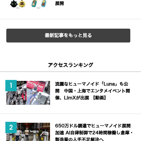
展開
最新記事をもっと見る
アクセスランキング
流麗なヒューマノイド「Luna」も公
開 中国・上海でエンタメイベント開
催、LimXが出展 【動画】
650万ドル調達でヒューマノイド展開
加速 AI自律制御で24時間稼働し倉庫・
製造業の人手不足解決へ