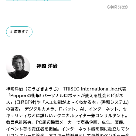
《神崎 洋治》
広瀬すず
神崎 洋治
神崎洋治（こうざきようじ）
TRISEC International,Inc.
代表
「
Pepperの衝撃! パーソナルロボットが変える社会とビジネ
ス
」(日経BP社)や「
人工知能がよ～くわかる本
」(秀和システム)
の著者。 デジタルカメラ、ロボット、AI、インターネット、セ
キュリティなどに詳しいテクニカルライター兼コンサルタント。
教員免許所有。PC周辺機器メーカーで商品企画、広告、販促、
イベント等の責任者を担当。インターネット黎明期に独立してシ
リコンバレーに渡米。アスキー特派員として海外のベンチャー企