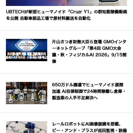
UBTECHが新型ヒューマノイド「Cruzr Y1」の群知能稼働動画
を公開 自動車部品工場で原材料搬送を自動化
片山さつき財務大臣ら登壇 GMOインタ
ーネットグループ「第4回 GMO大会
議・秋・フィジカルAI 2026」9/15開
催
650万ドル調達でヒューマノイド展開
加速 AI自律制御で24時間稼働し倉庫・
製造業の人手不足解決へ
レールロボットにAI画像認識を搭載、
ビー・アンド・プラスが巡回監視・設備