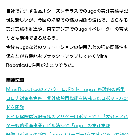
自社で管理する品川シーズンテラスでのugoの実証実験は記
憶に新しいが、今回の増資での協力関係の強化で、さらなる
実証実験の推進や、東南アジアでのugoオペレーターの育成
なども期待できるだろう。
今後もugoなどのソリューションの使用先との強い関係性を
保ちながら機能をブラッシュアップしていくMira
Roboticsに注目が集まりそうだ。
関連記事
Mira Roboticsのアバターロボット「ugo」施設内の新型
コロナ対策も実施 紫外線除菌機能を搭載したロボットハン
ドを開発
トイレ掃除は遠隔操作のアバターロボットで！「大分県アバ
ター戦略推進事業」ビル清掃で「ugo」の実証実験
警備ロボットの新型「ugo」(ユーゴー)を大成とMiraが初公