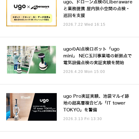
ugo、ドローン点検のLiberaware
と業務提携 屋内狭小空間の点検・
巡回を支援
2026.7.22 Wed 16:15
ugoのAI点検ロボット「ugo
mini」 NEC玉川事業場の新拠点で
電気設備点検の実証実験を開始
2026.4.20 Mon 15:00
ugo Pro実証実験、池袋マルイ跡
地の超高層複合ビル「IT tower
TOKYO」を警備
2026.3.13 Fri 13:30