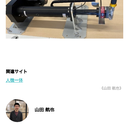
関連サイト
人機一体
《山田 航也》
山田 航也