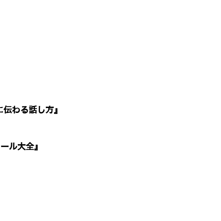
に伝わる話し方』
ロール大全』