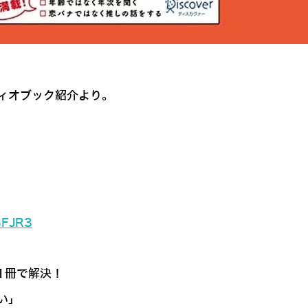
ィオブック紹介より。
5FJR3
1冊で解決！
い」