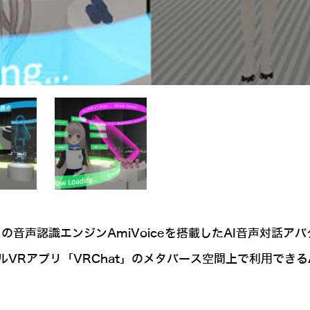
声認識エンジンAmiVoiceを搭載したAI音声対話アバター「A
VRアプリ「VRChat」のメタバース空間上で利用できる