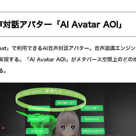
話アバター「AI Avatar AOI」
VRChat」で利用できるAI音声対話アバター。音声認識エンジ
する。「AI Avatar AOI」がメタバース空間上の
る。