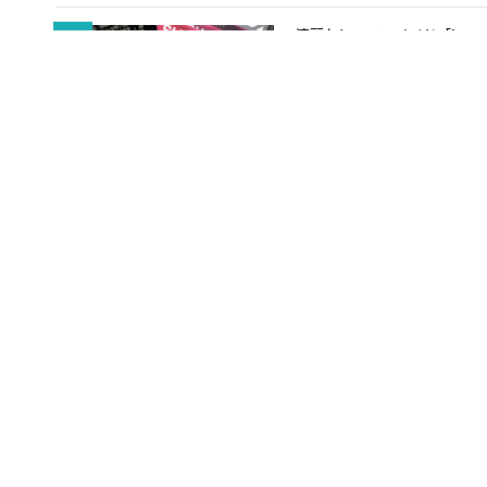
流麗なヒューマノイド「Lun
富士ソフト「全日本ロボット
ペット禁止物件・心の癒しにも適