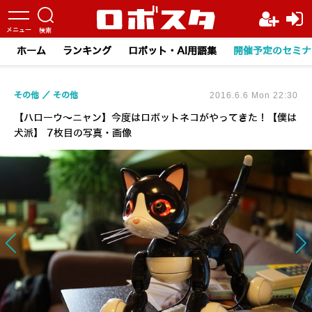
ホーム
ランキング
ロボット・AI用語集
開催予定のセミナ
その他
その他
2016.6.6 Mon 22:30
【ハローウ～ニャン】今度はロボットネコがやってきた！【僕は
犬派】 7枚目の写真・画像