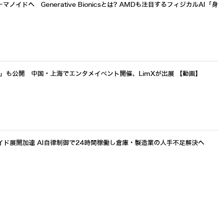
イドへ Generative Bionicsとは? AMDも注目するフィジカルAI「
a」も公開 中国・上海でエンタメイベント開催、LimXが出展 【動画】
イド展開加速 AI自律制御で24時間稼働し倉庫・製造業の人手不足解決へ
ド「Cruzr Y1」の群知能稼働動画を公開 自動車部品工場で原材料搬送を自