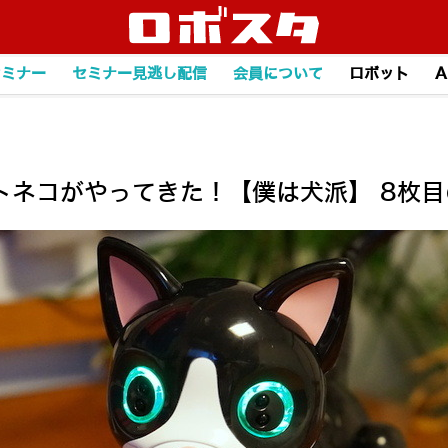
セミナー
セミナー見逃し配信
会員について
ロボット
A
トネコがやってきた！【僕は犬派】 8枚