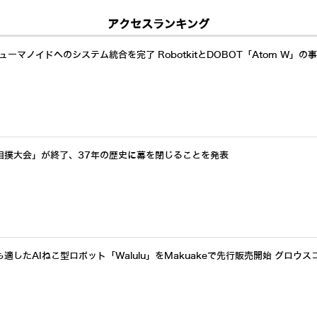
アクセスランキング
ーマノイドへのシステム統合を完了 RobotkitとDOBOT「Atom W」の
相撲大会」が終了、37年の歴史に幕を閉じることを発表
したAIねこ型ロボット「Walulu」をMakuakeで先行販売開始 グロウス