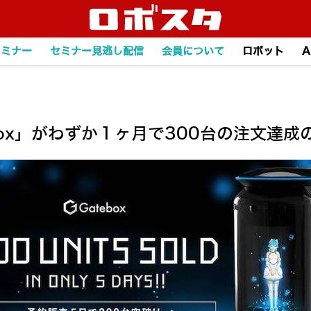
セミナー
セミナー見逃し配信
会員について
ロボット
A
ox」がわずか１ヶ月で300台の注文達成