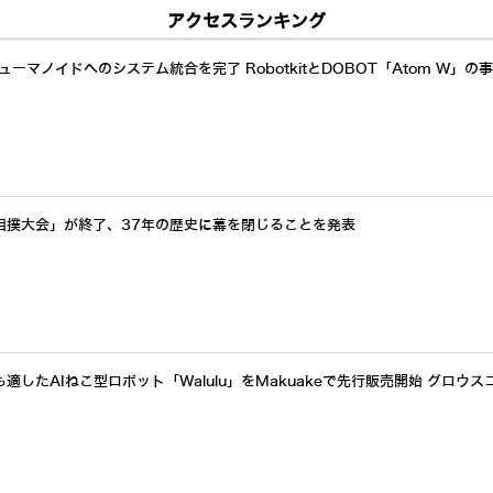
アクセスランキング
ーマノイドへのシステム統合を完了 RobotkitとDOBOT「Atom W」の
相撲大会」が終了、37年の歴史に幕を閉じることを発表
したAIねこ型ロボット「Walulu」をMakuakeで先行販売開始 グロウス