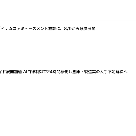
ダイナムコアミューズメント施設に、8/9から順次展開
イド展開加速 AI自律制御で24時間稼働し倉庫・製造業の人手不足解決へ
最適化したヒューマノイド「D1」をジールスが発表 100台量産と稼働1万