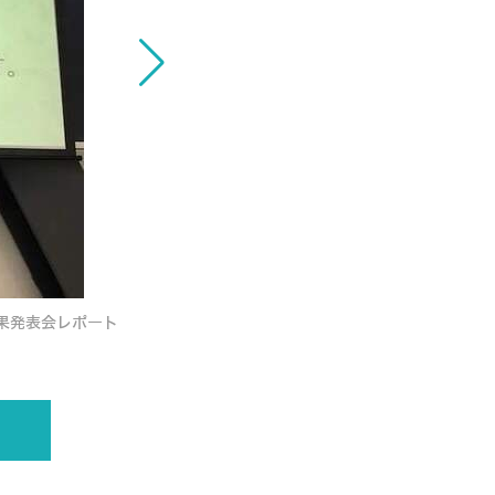
HAL先端ロボット開発学科の学
果発表会レポート