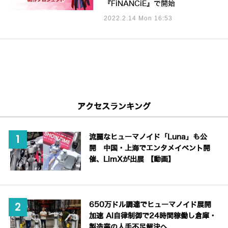
『FiNANCiE』で開始
2022.2.14 Mon 16:53
アクセスランキング
流麗なヒューマノイド「Luna」も公
開 中国・上海でエンタメイベント開
催、LimXが出展 【動画】
650万ドル調達でヒューマノイド展開
加速 AI自律制御で24時間稼働し倉庫・
製造業の人手不足解決へ