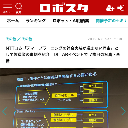
ホーム
ランキング
ロボット・AI用語集
開催予定のセミナ
その他
その他
2019.6.8 Sat 15:38
NTTコム「ディープラーニングの社会実装が進まない理由」と
して製造業の事例を紹介 DLLABイベントで 7枚目の写真・画
像