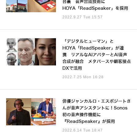
台裏 音声合成技術に
HOYA「ReadSpeaker」を採用
2022.9.27 Tue 15:57
「デジタルヒューマン」と
HOYA「ReadSpeaker」が連
携 リアルなAIアバターとAI音声
合成が融合 メタバースや顧客接点
DXで活用
2022.7.25 Mon 16:28
俳優ジャンカルロ・エスポジートさ
んが音声アシスタントに！Sonos
初の音声操作機能に
『ReadSpeaker』が採用
2022.6.14 Tue 18:47