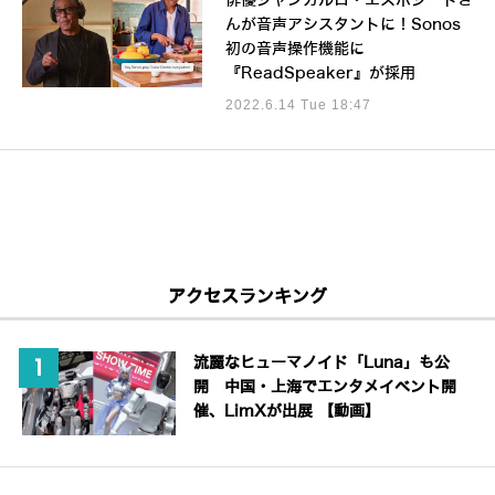
俳優ジャンカルロ・エスポジートさ
んが音声アシスタントに！Sonos
初の音声操作機能に
『ReadSpeaker』が採用
2022.6.14 Tue 18:47
アクセスランキング
流麗なヒューマノイド「Luna」も公
開 中国・上海でエンタメイベント開
催、LimXが出展 【動画】