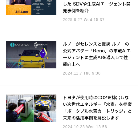
した SDVや生成AIエージェント開
発事例を紹介
2025.8.27 Wed 15:37
ルノーがセレンスと提携 ルノーの
公式アバター「Reno」の車載AIエ
ージェントに生成AIを導入して性
能向上へ
2024.11.7 Thu 9:30
トヨタが使用時にCO2を排出しな
い次世代エネルギー「水素」を提案
「ポータブル水素カートリッジ」と
未来の活用事例を解説します
2024.10.23 Wed 13:56